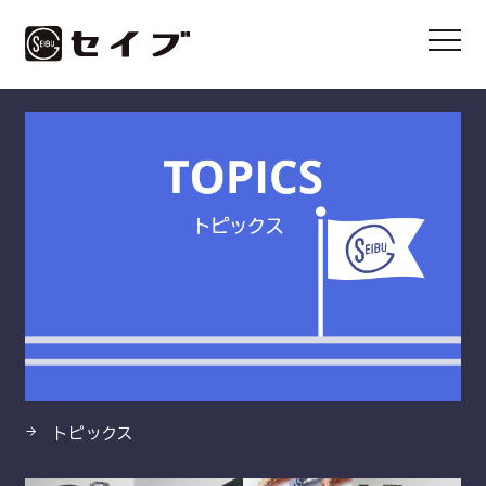
HOME
製品
PEクロス®養生用 No.414R
トピックス