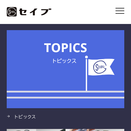
HOME
製品
バンナー® TM-A
トピックス