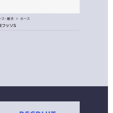
ース・継手 ＞ ホース
ヨフッソS