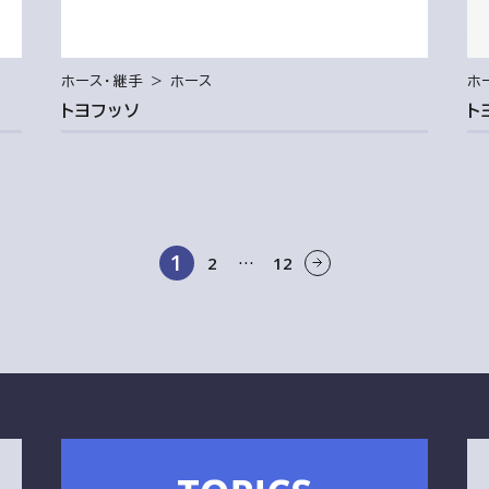
ホース・継手 ＞ ホース
ホ
トヨフッソ
ト
1
2
12
…